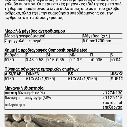
χάλυβα πυριτίου. Οι περιεκτικές μηχανικές ιδιότητες μετά από
τη θερμική επεξεργασία είναι καλύτερες από αυτή του χάλυβα
άνθρακα, αλλά έχει την ευαισθησία υπερθέρμανσης και την
εφθραυστότητα ιδιοσυγκρασίας.
Μορφή & μέγεθος ανεφοδιασμού
Μορφή ανεφοδιασμού
Μέγεθος (χιλ.)
Στρογγυλός φραγμός
6.0mm1200mm
Χημικές προδιαγραφές Composition&Related
Βαθμός
Γ
Si
ΜΝ
Π
S
6150
0.48-0.53
0.15-0.35
0.7-0.9
≤0.035
≤0.04
Πίνακας σύγκρισης εμπορικών σημάτων
AISI/SAE
DIN/EN
BS
JIS/KS
6150
51CrV4 (1,8159)
51CrV4 (1,8159)
SUP10
Μηχανική ιδιοκτησία
εκτατή δύναμη
σb (MPA)
≥ 1274(130)
δύναμη
σs
παραγωγής
(MPA
≥ 1127(115)
καυτός-rolli
σκληρότητα
επεξεργασία