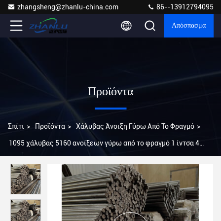
zhangsheng@zhanlu-china.com
86--13912794095
Απόσπασμα
Προϊόντα
Σπίτι
>
Προϊόντα
>
Χάλυβας Άνοιξη Γύρω Από Το Φραγμό
>
1095 χάλυβας 5160 ανοίξεων γύρω από το φραγμό 1 ίντσα 4
ίντσα 6 ίντσα ASTM 51CrV4 SAE 6150