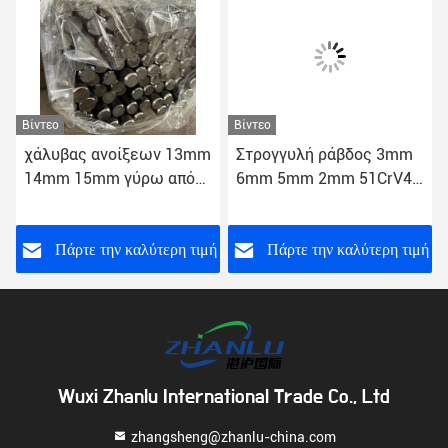
Βίντεο
Βίντεο
χάλυβας ανοίξεων 13mm
Στρογγυλή ράβδος 3mm
14mm 15mm γύρω από
6mm 5mm 2mm 51CrV4
το βαθμό 350 φραγμών
ASTM χάλυβα ανοίξεων
6150 6.0mm1200mm
ή
Πάρτε την καλύτερη τιμή
Πάρτε την καλύτερη τιμή
Wuxi Zhanlu International Trade Co., Ltd
zhangsheng@zhanlu-china.com