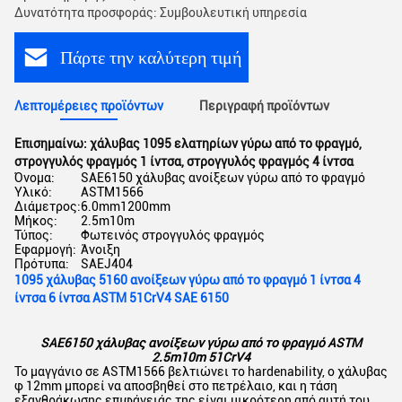
Δυνατότητα προσφοράς: Συμβουλευτική υπηρεσία
Πάρτε την καλύτερη τιμή
Λεπτομέρειες προϊόντων
Περιγραφή προϊόντων
Επισημαίνω:
χάλυβας 1095 ελατηρίων γύρω από το φραγμό
,
στρογγυλός φραγμός 1 ίντσα
,
στρογγυλός φραγμός 4 ίντσα
Όνομα:
SAE6150 χάλυβας ανοίξεων γύρω από το φραγμό
Υλικό:
ASTM1566
Διάμετρος:
6.0mm1200mm
Μήκος:
2.5m10m
Τύπος:
Φωτεινός στρογγυλός φραγμός
Εφαρμογή:
Άνοιξη
Πρότυπα:
SAEJ404
1095 χάλυβας 5160 ανοίξεων γύρω από το φραγμό 1 ίντσα 4
ίντσα 6 ίντσα ASTM 51CrV4 SAE 6150
SAE6150 χάλυβας ανοίξεων γύρω από το φραγμό ASTM
2.5m10m 51CrV4
Το μαγγάνιο σε ASTM1566 βελτιώνει το hardenability, ο χάλυβας
φ 12mm μπορεί να αποσβηθεί στο πετρέλαιο, και η τάση
εξανθράκωσης επιφάνειάς της είναι μικρότερη από αυτή του