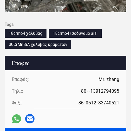
Tags:
18crmo4 χάλυβας
18crmo4 ισοδύναμο aisi
30CrMnSiA χάλυβας κραμάτων
Επαφές
Επαφές:
Mr. zhang
Τηλ.::
86--13912794095
Φαξ::
86-0512-83740521