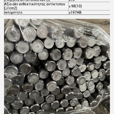
Αξία αkv ανθεκτικότητας αντίκτυπου
≥ 98(10)
(J/cm2)
σκληρότητα
≤197HB