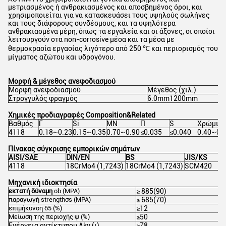
μετριασμένος ή ανθρακιασμένος και αποσβημένος όροι, και
χρησιμοποιείται για να κατασκευάσει τους υψηλούς σωλήνες
και τους διάφορους συνδέσμους, και τα υψηλότερα
ανθρακιασμένα μέρη, όπως τα εργαλεία και οι άξονες, οι οποίοι
λειτουργούν στα non-corrosive μέσα και τα μέσα με
θερμοκρασία εργασίας λιγότερο από 250 ℃ και περιορισμός του
μίγματος αζώτου και υδρογόνου.
Μορφή & μέγεθος ανεφοδιασμού
Μορφή ανεφοδιασμού
Μέγεθος (χιλ.)
Στρογγυλός φραγμός
6.0mm1200mm
Χημικές προδιαγραφές Composition&Related
Βαθμός
Γ
Si
ΜΝ
Π
S
Χρώμιο
4118
0.18~0.23
0.15~0.35
0.70~0.90
≤0.035
≤0.040
0.40~0.
Πίνακας σύγκρισης εμπορικών σημάτων
AISI/SAE
DIN/EN
BS
JIS/KS
4118
18CrMo4 (1,7243)
18CrMo4 (1,7243)
SCM420
Μηχανική ιδιοκτησία
εκτατή δύναμη
σb (MPA)
≥ 885(90)
παραγωγή strengthσs
(MPA)
≥ 685(70)
επιμήκυνση
δ5 (%)
≥12
Μείωση της περιοχής
ψ (%)
≥50
Ενέργεια αντίκτυπου Akv (ι)
≥78