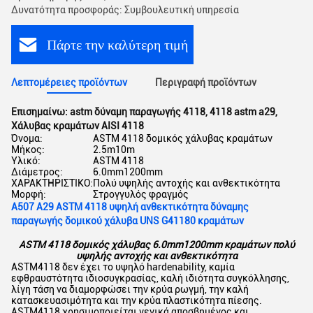
Δυνατότητα προσφοράς: Συμβουλευτική υπηρεσία
Πάρτε την καλύτερη τιμή
Λεπτομέρειες προϊόντων
Περιγραφή προϊόντων
Επισημαίνω:
astm δύναμη παραγωγής 4118
,
4118 astm a29
,
Χάλυβας κραμάτων AISI 4118
Όνομα:
ASTM 4118 δομικός χάλυβας κραμάτων
Μήκος:
2.5m10m
Υλικό:
ASTM 4118
Διάμετρος:
6.0mm1200mm
ΧΑΡΑΚΤΗΡΙΣΤΙΚΟ:
Πολύ υψηλής αντοχής και ανθεκτικότητα
Μορφή:
Στρογγυλός φραγμός
A507 A29 ASTM 4118 υψηλή ανθεκτικότητα δύναμης
παραγωγής δομικού χάλυβα UNS G41180 κραμάτων
ASTM 4118 δομικός χάλυβας 6.0mm1200mm κραμάτων πολύ
υψηλής αντοχής και ανθεκτικότητα
ASTM4118 δεν έχει το υψηλό hardenability, καμία
εφθραυστότητα ιδιοσυγκρασίας, καλή ιδιότητα συγκόλλησης,
λίγη τάση να διαμορφώσει την κρύα ρωγμή, την καλή
κατασκευασιμότητα και την κρύα πλαστικότητα πίεσης.
ASTM4118 χρησιμοποιείται γενικά αποσβημένος και