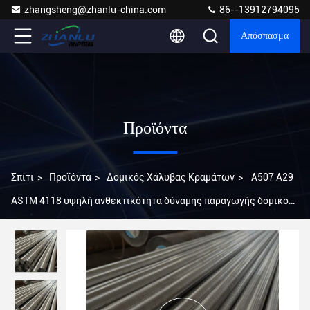
zhangsheng@zhanlu-china.com
86--13912794095
Απόσπασμα
Προϊόντα
Σπίτι
>
Προϊόντα
>
Δομικός Χάλυβας Κραμάτων
>
A507 A29
ASTM 4118 υψηλή ανθεκτικότητα δύναμης παραγωγής δομικού
χάλυβα UNS G41180 κραμάτων