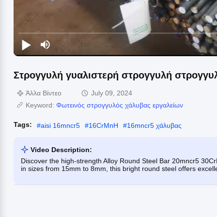
Στρογγυλή γυαλιστερή στρογγυλή στρογγυ
Άλλα Βίντεο
July 09, 2024
Keyword:
Φωτεινός στρογγυλός χάλυβας εργαλείων
Tags:
#
aisi 16mncr5
#
16CrMnH
#
16mncr5 χάλυβας
Video Description:
Discover the high-strength Alloy Round Steel Bar 20mncr5 30CrM
in sizes from 15mm to 8mm, this bright round steel offers excell