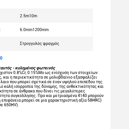
2.5m10m
:
6.0mm1200mm
Στρογγυλός φραγμός
40
αυτός - κυλημένος φωτεινός
άχιστον 0.8%Cr, 0.15%Mo ως ενίσχυση των στοιχείων
, και η περιεκτικότητα σε μολυβδαίνιο εξασφαλίζει
έλαιο που μπορεί σχετικά σε έναν υψηλού επιπέδου της
ύ καλή ισορροπία της δύναμης, της ανθεκτικότητας και
κότητα σε άνθρακα που δίνει τις μεγαλύτερες
ιότητα συγκόλλησης. Προ και μετριασμένα 4140 μπορούν
η επιφάνεια μπορεί σε μια χαρακτηριστική αξία 58HRC)
σε 650HV).