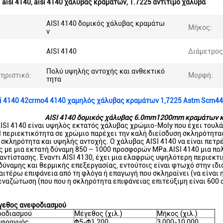
:
aisi 4140
,
aisi 4140 χάλυβας κραμάτων
,
1.7225 αντίτιμο χάλυβα
AISI 4140 δομικός χάλυβας κραμάτω
Μήκος:
ν
AISI 4140
Διάμετρος
Πολύ υψηλής αντοχής και ανθεκτικό
ηριστικό:
Μορφή:
τητα
i 4140 42crmo4 4140 χαμηλός χάλυβας κραμάτων 1,7225 Astm Scm4
AISI 4140 δομικός χάλυβας 6.0mm1200mm κραμάτων κ
ISI 4140 είναι υψηλός εκτατός χάλυβας χρώμιο-Moly που έχει τουλ
 περιεκτικότητα σε χρώμιο παρέχει την καλή διείσδυση σκληρότητας
σκληρότητα και υψηλής αντοχής. Ο χάλυβας AISI 4140 να είναι πετρ
 με μια εκτατή δύναμη 850 – 1000 προσφορών MPa.AISI 4140 μια πολ
αντίστασης. Έναντι AISI 4130, έχει μια ελαφρώς υψηλότερη περιεκτι
δύναμης και θερμικής επεξεργασίας, εντούτοις είναι φτωχό στην ιδ
ραιτέρω επιφάνεια από τη φλόγα ή επαγωγή που σκληραίνει (να είναι 
 εναζώτωση (που που η σκληρότητα επιφάνειας επιτεύξιμη είναι 600 
γεθος ανεφοδιασμού
φοδιασμού
Μέγεθος (χιλ.)
Μήκος (χιλ.)
 φραγμός
Φ5-Φ1,200
3,000-10,000