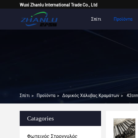
Wuxi Zhanlu International Trade Co., Ltd
Σπίτι
Προϊόντα
Σπίτι
>
Προϊόντα
>
Δομικός Χάλυβας Κραμάτων
>
42crm
Catagories
Φωτεινός Στρογγυλός