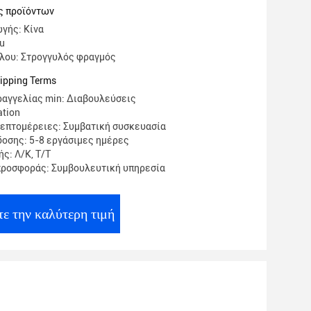
ς προϊόντων
γής: Κίνα
u
λου: Στρογγυλός φραγμός
ipping Terms
αγγελίας min: Διαβουλεύσεις
ation
επτομέρειες: Συμβατική συσκευασία
οσης: 5-8 εργάσιμες ημέρες
ς: Λ/Κ, Τ/Τ
προσφοράς: Συμβουλευτική υπηρεσία
ε την καλύτερη τιμή