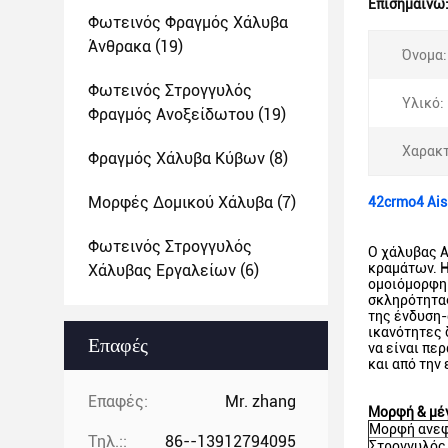
Επισημαίνω
Φωτεινός Φραγμός Χάλυβα
Άνθρακα
(19)
Όνομα:
Φωτεινός Στρογγυλός
Υλικό:
Φραγμός Ανοξείδωτου
(19)
Χαρακτ
Φραγμός Χάλυβα Κύβων
(8)
Μορφές Δομικού Χάλυβα
(7)
42crmo4 Ais
Φωτεινός Στρογγυλός
Ο χάλυβας A
κραμάτων. Η
Χάλυβας Εργαλείων
(6)
ομοιόμορφη 
σκληρότητας
της ένδυση-
ικανότητες 
Επαφές
να είναι πε
και από την
Επαφές:
Mr. zhang
Μορφή & μέ
Μορφή ανε
Τηλ.::
86--13912794095
Στρογγυλός