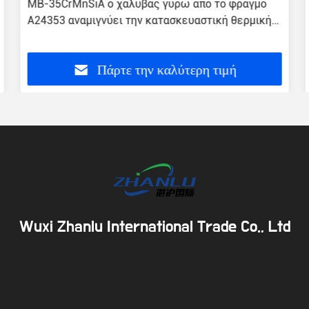
ΜΒ-35CrMnSiA ο χάλυβας γύρω από το φραγμό
A24353 αναμιγνύει την κατασκευαστική θερμική
επεξεργασία χάλυβα
Πάρτε την καλύτερη τιμή
Wuxi Zhanlu International Trade Co., Ltd