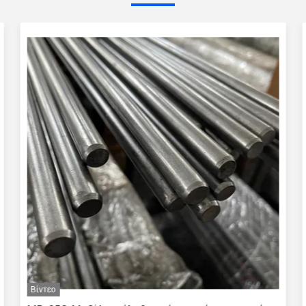
Βίντεο