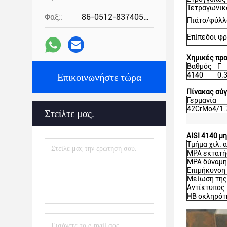
Τετραγωνικ
Φαξ::
86-0512-83740521
Πιάτο/φύλλ
Επίπεδοι φ
Χημικές πρ
Βαθμός
Γ
4140
0.
Επικοινωνήστε τώρα
Πίνακας σύ
Γερμανία
42CrMo4/1.
Στείλτε μας.
AISI 4140 μ
Τμήμα χιλ.
MPA εκτατή
MPA δύναμη
Επιμήκυνση
Μείωση της
Αντίκτυπος 
HB σκληρότ