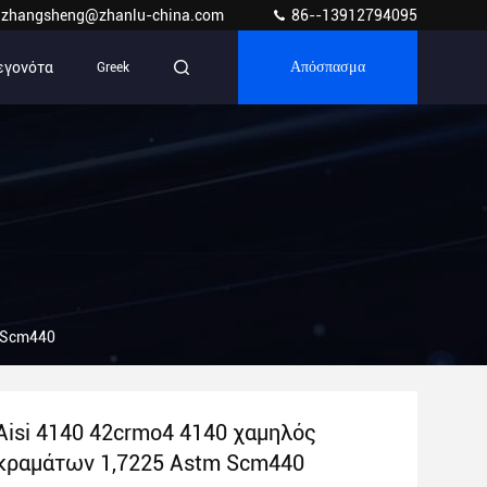
zhangsheng@zhanlu-china.com
86--13912794095
εγονότα
Greek
Απόσπασμα
m Scm440
Aisi 4140 42crmo4 4140 χαμηλός
κραμάτων 1,7225 Astm Scm440