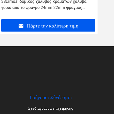
38crmoal δομικός χάλυβας κραμάτων χάλυβα
A50
γύρω από το φραγμό 24mm 22mm φραγμός
δύν
χάλυβα 2 ίντσας
κρα
Πάρτε την καλύτερη τιμή
Γρήγοροι Σύνδεσμοι
Σχεδιάγραμμα επιχείρησης