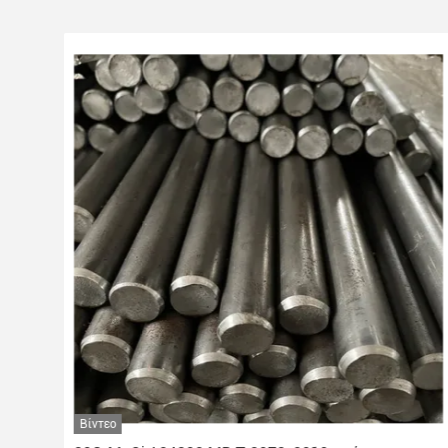
Βίντεο