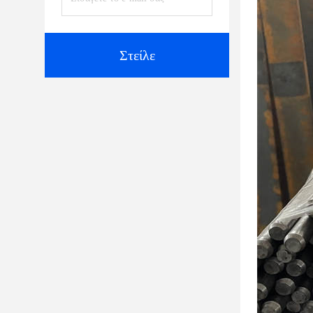
Στείλε