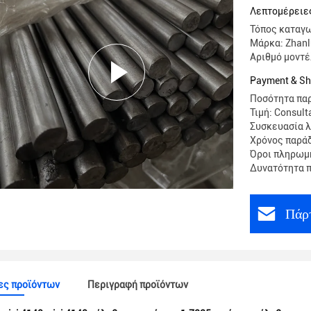
Λεπτομέρειε
Τόπος καταγω
Μάρκα: Zhanl
Αριθμό μοντέ
Payment & Sh
Ποσότητα παρ
Τιμή: Consult
Συσκευασία λ
Χρόνος παράδ
Όροι πληρωμή
Δυνατότητα 
Πάρτ
ες προϊόντων
Περιγραφή προϊόντων