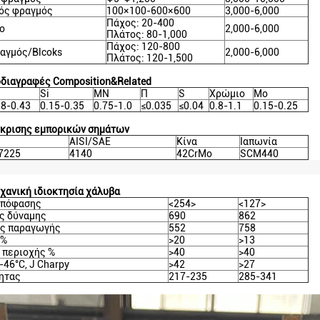
ός φραγμός
100×100-600×600
3,000-6,000
Πάχος: 20-400
ο
2,000-6,000
Πλάτος: 80-1,000
Πάχος: 120-800
ραγμός/Blcoks
2,000-6,000
Πλάτος: 120-1,500
οδιαγραφές Composition&Related
Si
ΜΝ
Π
S
Χρώμιο
Mo
38-0.43
0.15-0.35
0.75-1.0
≤0.035
≤0.04
0.8-1.1
0.15-0.25
γκρισης εμπορικών σημάτων
AISI/SAE
Κίνα
Ιαπωνία
7225
4140
42CrMo
SCM440
ηχανική ιδιοκτησία χάλυβα
 απόφασης
<254>
<127>
ς δύναμης
690
862
ς παραγωγής
552
758
 %
>20
>13
 περιοχής %
>40
>40
-46°C, J Charpy
>42
>27
ητας
217-235
285-341