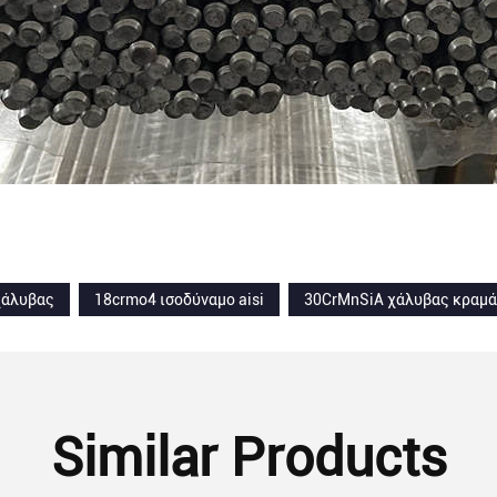
χάλυβας
18crmo4 ισοδύναμο aisi
30CrMnSiA χάλυβας κραμ
Similar Products