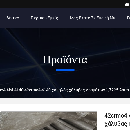
Βίντεο
Περίπου Εμείς
Μας Ελάτε Σε Επαφή Με
Γ
Προϊόντα
o4 Aisi 4140 42crmo4 4140 χαμηλός χάλυβας κραμάτων 1,7225 Ast
42crmo4 
χάλυβας 