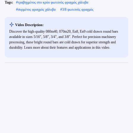
Tags:
#
τραβηγμένος στο κρύο φωτεινός φραγμός χάλυβα
#
συρμένος φραγμός χάλυβα
#
3/8 φωτεινός φραγμός
Video Description:
Discover the high-quality 080m40, 070m20, En8, En9 cold drawn round bars
available in sizes 5/16", 5/8", 3/4", and 3/8". Perfect for precision machinery
processing, these bright round bars are cold drawn for superior strength and
durability. Learn more about their features and applications in this video.