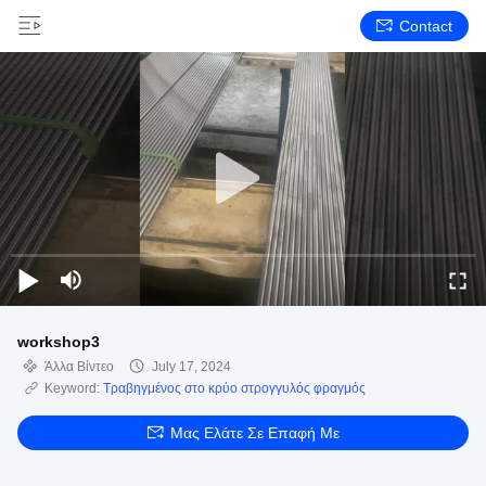
Contact
workshop3
Άλλα Βίντεο
July 17, 2024
Keyword:
Τραβηγμένος στο κρύο στρογγυλός φραγμός
Μας Ελάτε Σε Επαφή Με